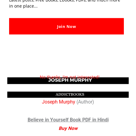
in one place...
Join Now
No thanks, I’m not interested!
Joseph Murphy
(Author)
Believe in Yourself Book PDF in Hindi
Buy Now