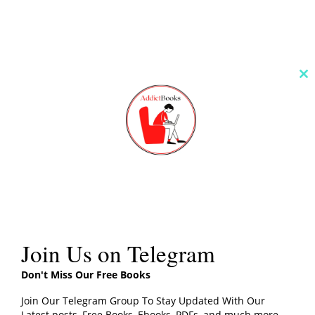
Cl
th
m
Author
Join Us on Telegram
Don't Miss Our Free Books
Join Our Telegram Group To Stay Updated With Our
Latest posts, Free Books, Ebooks, PDFs, and much more