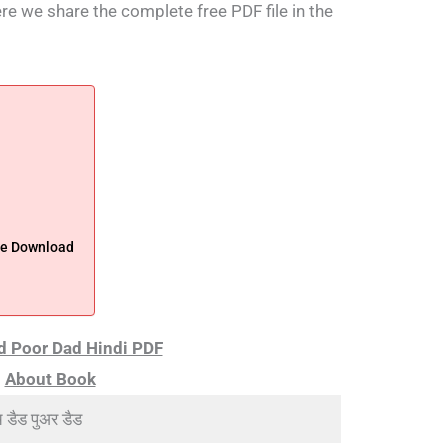
ere we share the complete free PDF file in the
ee Download
d Poor Dad Hindi PDF
About Book
 डैड पुअर डैड