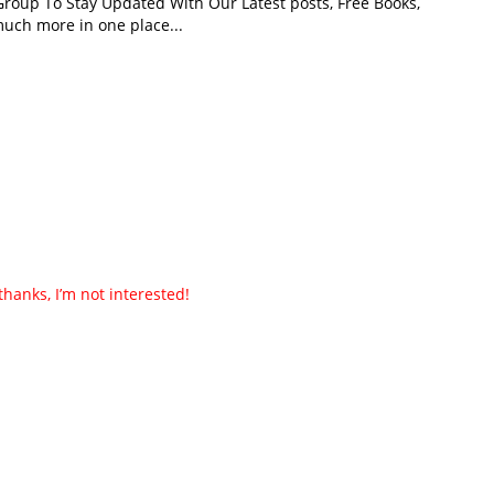
roup To Stay Updated With Our Latest posts, Free Books,
uch more in one place...
thanks, I’m not interested!